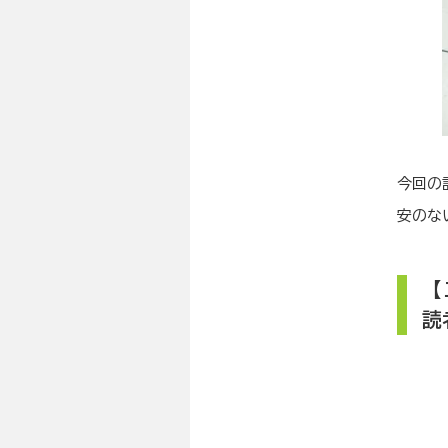
今回の
安のな
【
読