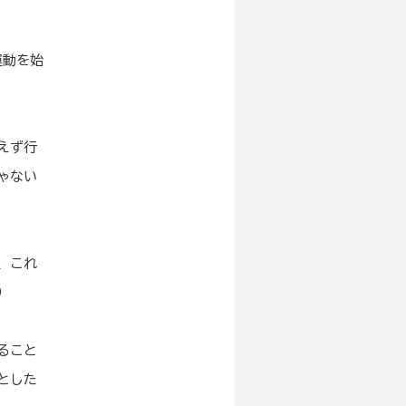
運動を始
えず行
ゃない
、これ
）
ること
とした