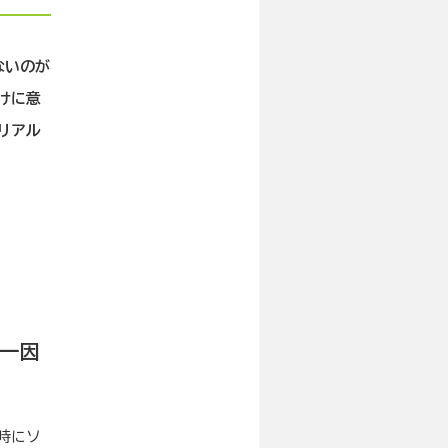
ないのが
けに意
リアル
一因
時にソ