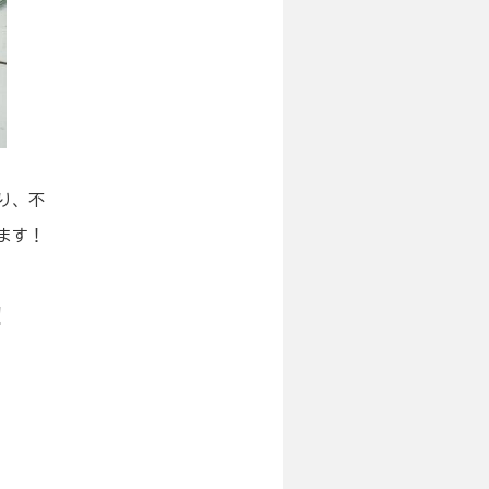
り、不
ます！
い！