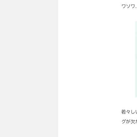
ワソワ
若々し
グが欠