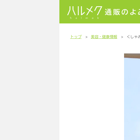
Skip
トップ
美容・健康情報
くしゃ
to
TOP
content
開発STORY
大人の着こなし
おすすめギフト
【体験談】私の
た！」