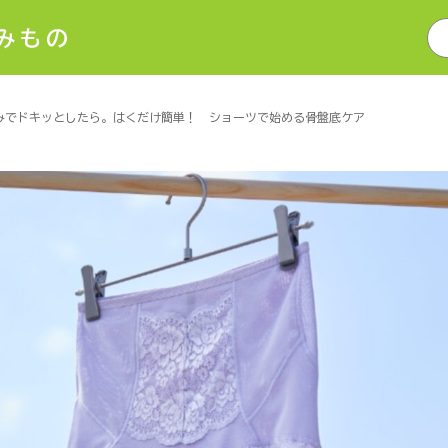
検
索:
みでドキッとしたら。はくだけ簡単！ ショーツで始める骨盤底ケア
新着・おすすめ
美容・健康情報
解決帖
食の楽しみ
編集部の愛用品
「買ってよかっ
片付け・掃除術