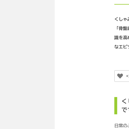
くしゃ
「骨盤
識を高
なエピ
+
く
で
日常の