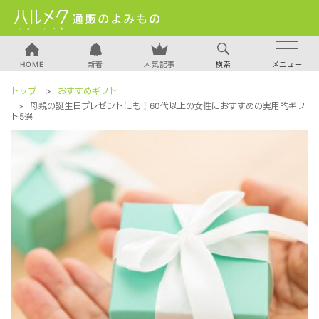
HOME
新着
人気記事
検索
Skip
トップ
おすすめギフト
to
TOP
母親の誕生日プレゼントにも！60代以上の女性におすすめの実用的ギフ
ト5選
content
新着・おすすめ
開発STORY
美容・健康情報
大人の着こなし解決帖
食の楽しみ
おすすめギフト