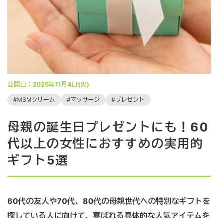
編集部の愛用品
【体験談】私の「買ってよかった！」
片付け・掃除術
新商品を試してみた！
公開日：
2025年11月4日(火)
MSMクリーム
マッサージ
プレゼント
ハルメク通販サイト
母親の誕生日プレゼントにも！60
代以上の女性におすすめの実用的
ギフト5選
60代の友人や70代、80代の母親世代への特別なギフトを
探している人に向けて、喜ばれる具体的な人気アイテムを