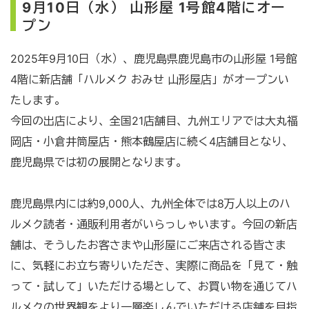
9月10日（水） 山形屋 1号館4階にオー
プン
2025年9月10日（水）、鹿児島県鹿児島市の山形屋 1号館
4階に新店舗「ハルメク おみせ 山形屋店」がオープンい
たします。
今回の出店により、全国21店舗目、九州エリアでは大丸福
岡店・小倉井筒屋店・熊本鶴屋店に続く4店舗目となり、
鹿児島県では初の展開となります。
鹿児島県内には約9,000人、九州全体では8万人以上のハ
ルメク読者・通販利用者がいらっしゃいます。今回の新店
舗は、そうしたお客さまや山形屋にご来店される皆さま
に、気軽にお立ち寄りいただき、実際に商品を「見て・触
って・試して」いただける場として、お買い物を通じてハ
ルメクの世界観をより一層楽しんでいただける店舗を目指